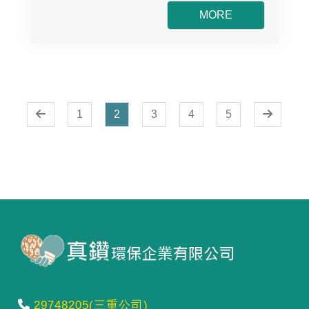
MORE
1
2
3
4
5
29748205(三重公司)