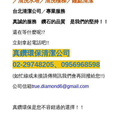
／清洗水塔／清洗樓梯／鐘點清潔
台北清潔公司
／
專業服務
真誠的服務 鑽石的品質 是我們的堅持！！
還在等什麼呢
!?
立刻拿起電話吧
!!
真鑽環保清潔公司
02-29748205
、
0956968598
如忙線或未接請傳簡訊我們會再回撥給您
(
!!)
公司信箱
true.diamond6@gmail.com
真鑽環保是您不容錯過的選擇！！