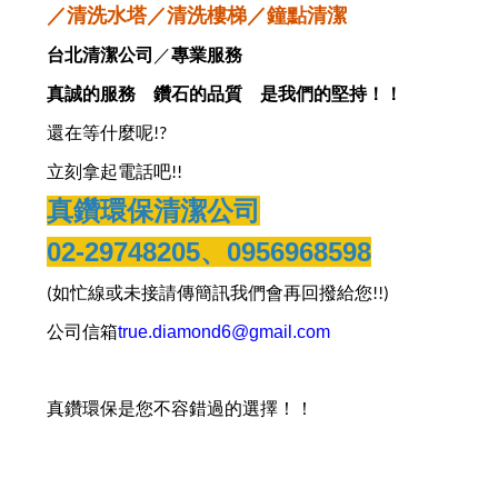
／清洗水塔／清洗樓梯／鐘點清潔
台北清潔公司
／
專業服務
真誠的服務 鑽石的品質 是我們的堅持！！
還在等什麼呢
!?
立刻拿起電話吧
!!
真鑽環保清潔公司
02-29748205
、
0956968598
如忙線或未接請傳簡訊我們會再回撥給您
(
!!)
公司信箱
true.diamond6@gmail.com
真鑽環保是您不容錯過的選擇！！