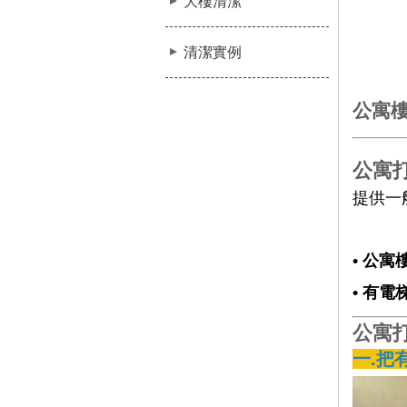
大樓清潔
清潔實例
公寓
公寓
提供一
•
公寓
• 有
公寓
一.把