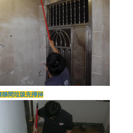
樓梯間垃圾先掃掉