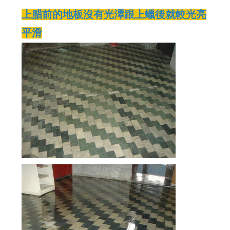
上腊前的地板沒有光澤跟上蠟後就較光亮
平滑